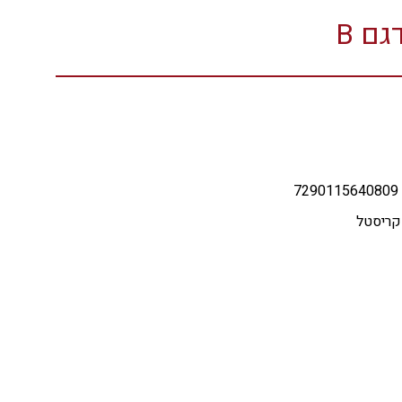
ם B
קריסטל