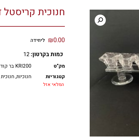
חנוכית קריסטל דג
₪
0.00
ליחידה
כמות בקרטון:
12
מק"ט
KRI200 בר קוד 7290115640809
קטגוריות
חנוכיות
,
חנוכית 
המלאי אזל