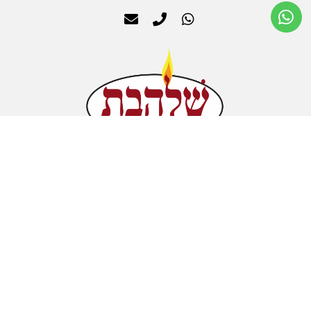
אודות
תנא שימוש
החשבון שלי
סל קניות
מדיניות הפרטיות
כל הזכויות שמורות לa0544931707@gmail.com
חנות המפעל הסיתוונית 3 נחשונים
יצירת קשר - ⁦054-4931707⁩
נט ספרינט דיגיטל שרץ בשבילכם