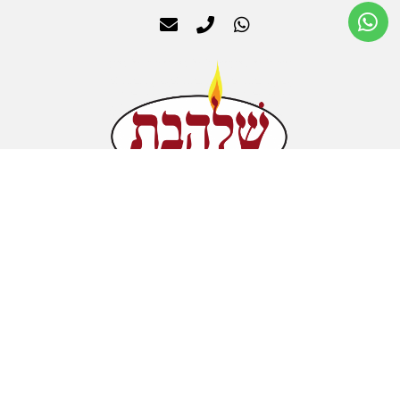
אודות
תנא שימוש
החשבון שלי
סל קניות
מדיניות הפרטיות
כל הזכויות שמורות לa0544931707@gmail.com
חנות המפעל הסיתוונית 3 נחשונים
יצירת קשר - ⁦054-4931707⁩
נט ספרינט דיגיטל שרץ בשבילכם